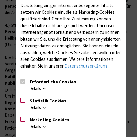
Darstellung einiger interessenbezogener Inhalte
personenbezogener
Daten (gem. § 15 Abs. 1 Berufsordnung für
setzen wir Cookies ein, die als Marketing-Cookies
die Ärztinnen und Ärzte in Mecklenburg-Vorpommern)
qualifiziert sind. Ohne Ihre Zustimmung können
4.)
Studien an bereits entnommenem Material
ohne
diese Inhalte nicht ausgespielt werden.
Um unser
Personenbezug,
soweit die Probenentnahme im Rahmen einer
Internetangebot fortlaufend verbessern zu können,
Heilbehandlung rechtmäßig und medizinisch indiziert war
bitten wir Sie, uns die Erfassung von anonymisierten
(Überschussmaterial).
Nutzungsdaten zu ermöglichen.
Sie können einzeln
auswählen, welche Cookies Sie zulassen wollen oder
Die Ethikkommission wird sich der Bearbeitung nicht
allen Cookies zustimmen. Weitere Informationen
beratungspflichtiger Anträge nicht entziehen, zumal bei der
erhalten Sie in unserer
Datenschutzerklärung
.
Vergabe von
Forschungsaufträgen, Promotions- und
Habilitationsthemen
und bei der
Einreichung von
Erforderliche Cookies
Publikationen
in aller Regel das Einholen von Ethikvoten
Details
gefordert wird.
Um in diesen Fällen eine ausführliche Antragstellung und
Statistik Cookies
Begutachtung durch die Kommission zu vermeiden, ist eine
Details
Anzeige
des Projektes
in zweifacher Ausfertigung
möglich.
Dabei genügt eine
Synopsis
des
Marketing Cookies
Forschungsvorhabens/Studienplanes. Soweit vorhanden müssen
Details
Patienteninformationen/Einwilligungen/Fragebögen etc.
beigefügt werden.