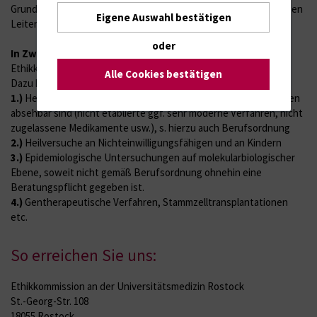
Grundsätzlich ist ein schriftliches Einverständnis des zutreffenden
Eigene Auswahl bestätigen
Leiters/Abteilungsleiters einzuholen.
oder
In Zweifelsfällen
sollte eine Konsultation mit der
Ethikkommission gesucht werden.
Alle Cookies bestätigen
Dazu können u. a. gehören:
1.)
Heilversuche, bei denen ethische und rechtliche Implikationen
absehbar sind (nicht etablierte ggf. sehr moderne Verfahren, nicht
zugelassene Medikamente usw.), s. hierzu auch Berufsordnung
2.)
Heilversuche an Nichteinwilligungsfähigen und an Kindern
3.)
Epidemiologische Untersuchungen auf molekularbiologischer
Ebene, soweit nicht gemäß Berufsordnung ohnehin eine
Beratungspflicht gegeben ist.
4.)
Gentherapeutische Verfahren, Stammzelltransplantationen
etc.
So erreichen Sie uns:
Ethikkommission an der Universitätsmedizin Rostock
St.-Georg-Str. 108
18055 Rostock