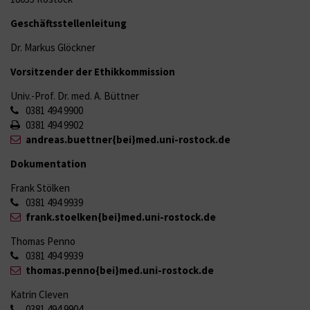
Geschäftsstellenleitung
Dr. Markus Glöckner
Vorsitzender der Ethikkommission
Univ.-Prof. Dr. med. A. Büttner
0381 494 9900
0381 494 9902
andreas.buettner{bei}med.uni-rostock.de
Dokumentation
Frank Stölken
0381 494 9939
frank.stoelken{bei}med.uni-rostock.de
Thomas Penno
0381 494 9939
thomas.penno{bei}med.uni-rostock.de
Katrin Cleven
0381 494 9904